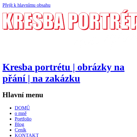
Přejít k hlavnímu obsahu
Kresba portrétu | obrázky na
přání | na zakázku
Hlavní menu
DOMŮ
o mně
Portfolio
Blog
Ceník
KONTAKT