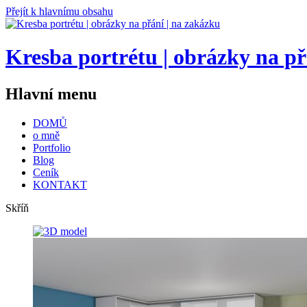
Přejít k hlavnímu obsahu
Kresba portrétu | obrázky na př
Hlavní menu
DOMŮ
o mně
Portfolio
Blog
Ceník
KONTAKT
Skříň