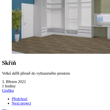
Skříň
Velká skříň přesně do vyhrazeného prostoru
3. Březen 2022
1 hodiny
Grafika
Předchozí
Next project